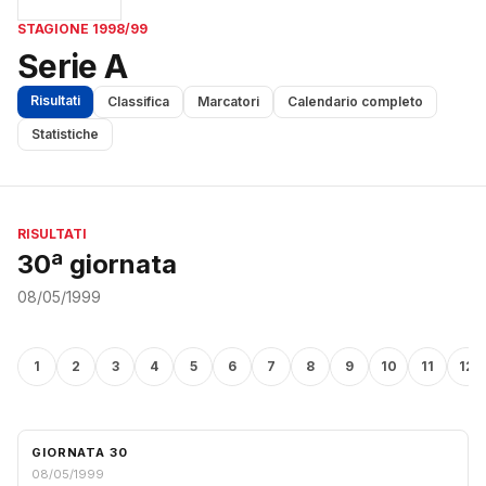
STAGIONE 1998/99
Serie A
Risultati
Classifica
Marcatori
Calendario completo
Statistiche
RISULTATI
30ª giornata
08/05/1999
1
2
3
4
5
6
7
8
9
10
11
12
GIORNATA 30
08/05/1999