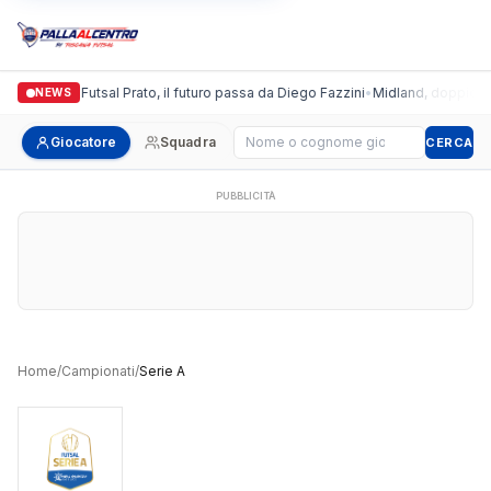
Italgronda Futsal Prato, il futuro passa da Diego Fazzini
•
Midland, doppio colp
NEWS
Cerca giocatore
Giocatore
Squadra
CERCA
PUBBLICITÀ
Home
/
Campionati
/
Serie A