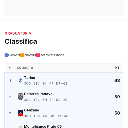
GRADUATORIA
Classifica
Playoff
Playout
Retrocessione
#
SQUADRA
PT
Torino
68
1
30G · 21V · 5N · 4P · DR +61
Petrarca Padova
59
2
30G · 17V · 8N · 5P · DR +29
Genzano
58
3
30G · 18V · 4N · 8P · DR +40
Montebianco Prato C5