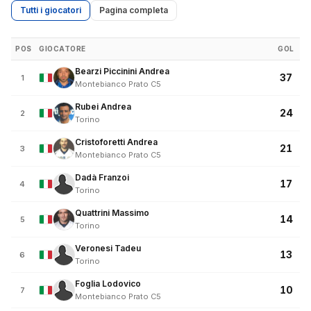
Tutti i giocatori
Pagina completa
POS
GIOCATORE
GOL
Bearzi Piccinini Andrea
37
1
Montebianco Prato C5
Rubei Andrea
24
2
Torino
Cristoforetti Andrea
21
3
Montebianco Prato C5
Dadà Franzoi
17
4
Torino
Quattrini Massimo
14
5
Torino
Veronesi Tadeu
13
6
Torino
Foglia Lodovico
10
7
Montebianco Prato C5