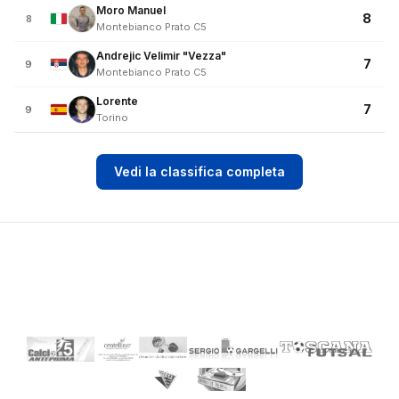
Moro Manuel
8
8
Montebianco Prato C5
Andrejic Velimir "Vezza"
7
9
Montebianco Prato C5
Lorente
7
9
Torino
Vedi la classifica completa