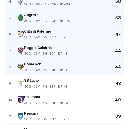
58
4
30G · 19V · 1N · 10P · DR +34
Augusta
58
5
30G · 19V · 1N · 10P · DR +20
Città di Palermo
47
6
30G · 14V · 5N · 11P · DR +1
Reggio Calabria
44
7
30G · 13V · 5N · 12P · DR -1
Roma Rcb
44
8
30G · 14V · 2N · 14P · DR -6
SS Lazio
43
9
30G · 12V · 7N · 11P · DR -1
Bnl Roma
40
10
30G · 12V · 4N · 14P · DR -3
Pescara
39
11
30G · 11V · 6N · 13P · DR +12