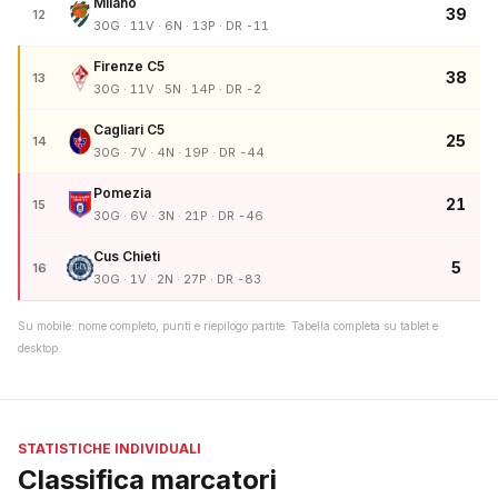
Milano
39
12
30G · 11V · 6N · 13P · DR -11
Firenze C5
38
13
30G · 11V · 5N · 14P · DR -2
Cagliari C5
25
14
30G · 7V · 4N · 19P · DR -44
Pomezia
21
15
30G · 6V · 3N · 21P · DR -46
Cus Chieti
5
16
30G · 1V · 2N · 27P · DR -83
Su mobile: nome completo, punti e riepilogo partite. Tabella completa su tablet e
desktop.
STATISTICHE INDIVIDUALI
Classifica marcatori