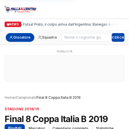
Italgronda Futsal Prato, il colpo arriva dall'Argentina: Banegas è il nuovo l
NEWS
Cerca giocatore
Giocatore
Squadra
CERCA
PUBBLICITÀ
Home
/
Campionati
/
Final 8 Coppa Italia B 2019
STAGIONE 2018/19
Final 8 Coppa Italia B 2019
Risultati
Marcatori
Calendario completo
Statistiche