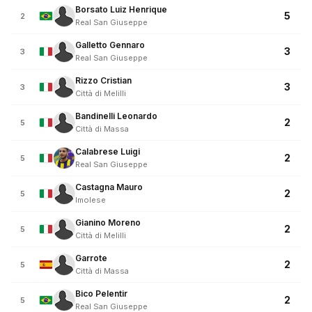
Borsato Luiz Henrique
5
2
Real San Giuseppe
Galletto Gennaro
3
3
Real San Giuseppe
Rizzo Cristian
3
3
Città di Melilli
Bandinelli Leonardo
2
5
Città di Massa
Calabrese Luigi
2
5
Real San Giuseppe
Castagna Mauro
2
5
Imolese
Gianino Moreno
2
5
Città di Melilli
Garrote
2
5
Città di Massa
Bico Pelentir
2
5
Real San Giuseppe