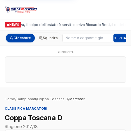
Arpi Nova, il colpo dell'estate è servito: arriva Riccardo Berti, il re dei b
NEWS
Cerca giocatore
Giocatore
Squadra
CERCA
PUBBLICITÀ
Home
/
Campionati
/
Coppa Toscana D
/
Marcatori
CLASSIFICA MARCATORI
Coppa Toscana D
Stagione 2017/18