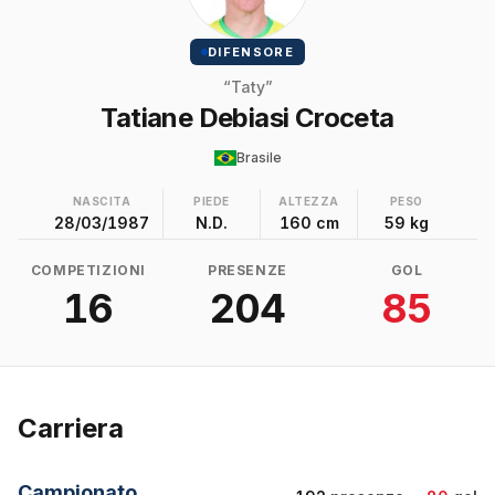
DIFENSORE
“Taty”
Tatiane Debiasi Croceta
Brasile
NASCITA
PIEDE
ALTEZZA
PESO
28/03/1987
N.D.
160 cm
59 kg
COMPETIZIONI
PRESENZE
GOL
16
204
85
Carriera
Campionato