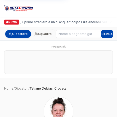
Casalguidi, il primo straniero è un "Tanque": colpo Luis Andrada per il debut
NEWS
Cerca giocatore
Giocatore
Squadra
CERCA
PUBBLICITÀ
Home
/
Giocatori
/
Tatiane Debiasi Croceta