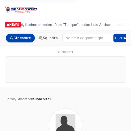
Casalguidi, il primo straniero è un "Tanque": colpo Luis Andrada per il debut
NEWS
Cerca giocatore
Giocatore
Squadra
CERCA
PUBBLICITÀ
Home
/
Giocatori
/
Silvia Vitali