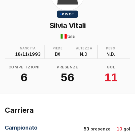
PIVOT
Silvia Vitali
Italia
NASCITA
PIEDE
ALTEZZA
PESO
18/11/1993
DX
N.D.
N.D.
COMPETIZIONI
PRESENZE
GOL
6
56
11
Carriera
Campionato
53
presenze
·
10
gol