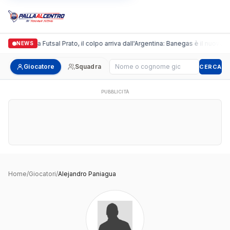
Italgronda Futsal Prato, il colpo arriva dall'Argentina: Banegas è il nuovo l
NEWS
Cerca giocatore
Giocatore
Squadra
CERCA
PUBBLICITÀ
Home
/
Giocatori
/
Alejandro Paniagua