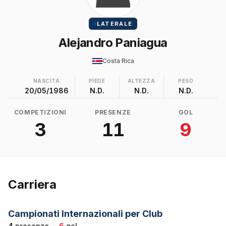
LATERALE
Alejandro Paniagua
Costa Rica
NASCITA
PIEDE
ALTEZZA
PESO
20/05/1986
N.D.
N.D.
N.D.
COMPETIZIONI
PRESENZE
GOL
3
11
9
Carriera
Campionati Internazionali per Club
4
presenze
·
6
gol