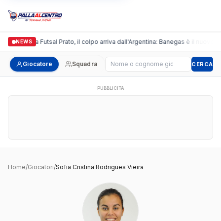
Italgronda Futsal Prato, il colpo arriva dall'Argentina: Banegas è il nuovo le
NEWS
Cerca giocatore
Giocatore
Squadra
CERCA
PUBBLICITÀ
Home
/
Giocatori
/
Sofia Cristina Rodrigues Vieira