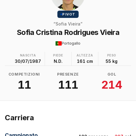
PIVOT
“Sofia Vieira”
Sofia Cristina Rodrigues Vieira
Portogallo
NASCITA
PIEDE
ALTEZZA
PESO
30/07/1987
N.D.
161 cm
55 kg
COMPETIZIONI
PRESENZE
GOL
11
111
214
Carriera
Campionato