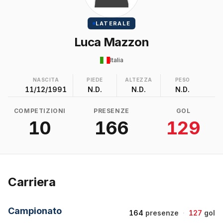
LATERALE
Luca Mazzon
Italia
NASCITA
PIEDE
ALTEZZA
PESO
11/12/1991
N.D.
N.D.
N.D.
COMPETIZIONI
PRESENZE
GOL
10
166
129
Carriera
Campionato
164
presenze
·
127
gol