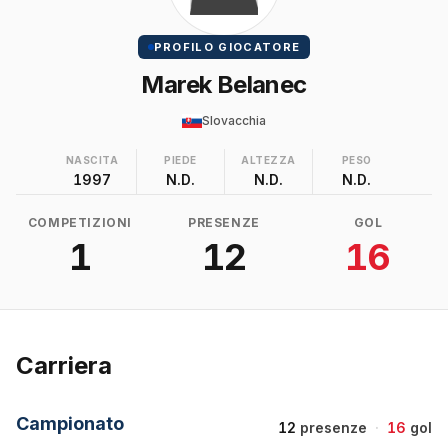
PROFILO GIOCATORE
Marek Belanec
Slovacchia
NASCITA
PIEDE
ALTEZZA
PESO
1997
N.D.
N.D.
N.D.
COMPETIZIONI
PRESENZE
GOL
1
12
16
Carriera
Campionato
12
presenze
·
16
gol