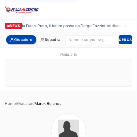
Italgronda Futsal Prato, il futuro passa da Diego Fazzini
•
Midland, doppio c
NEWS
Cerca giocatore
Giocatore
Squadra
CERCA
PUBBLICITÀ
Home
/
Giocatori
/
Marek Belanec