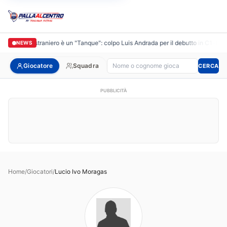
di, il primo straniero è un "Tanque": colpo Luis Andrada per il debutto in C1
•
Italg
NEWS
Cerca giocatore
Giocatore
Squadra
CERCA
PUBBLICITÀ
Home
/
Giocatori
/
Lucio Ivo Moragas