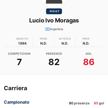
PIVOT
Lucio Ivo Moragas
Argentina
NASCITA
PIEDE
ALTEZZA
PESO
1994
N.D.
N.D.
N.D.
COMPETIZIONI
PRESENZE
GOL
7
82
86
Carriera
Campionato
80
presenze
·
85
gol