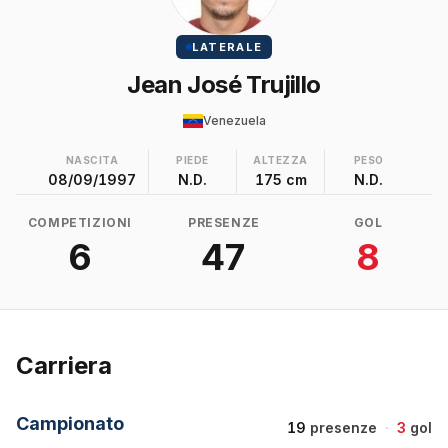
LATERALE
Jean José Trujillo
Venezuela
NASCITA
PIEDE
ALTEZZA
PESO
08/09/1997
N.D.
175 cm
N.D.
COMPETIZIONI
PRESENZE
GOL
6
47
8
Carriera
Campionato
19
presenze
·
3
gol