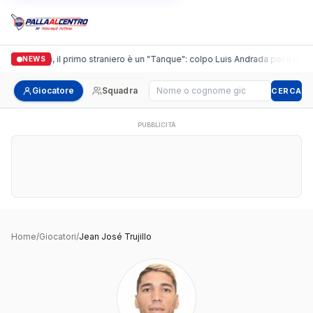
Casalguidi, il primo straniero è un "Tanque": colpo Luis Andrada per il debut
NEWS
Cerca giocatore
Giocatore
Squadra
CERCA
PUBBLICITÀ
Home
/
Giocatori
/
Jean José Trujillo