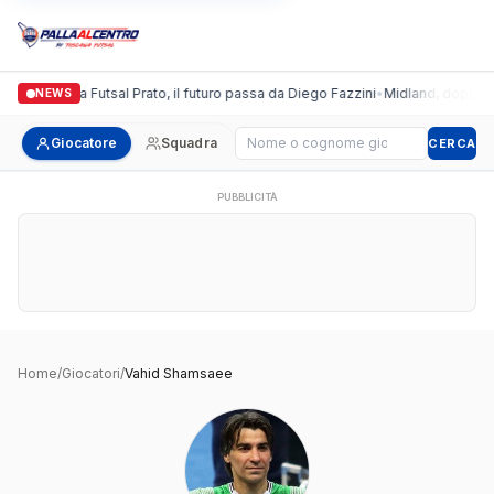
Italgronda Futsal Prato, il futuro passa da Diego Fazzini
•
Midland, doppio co
NEWS
Cerca giocatore
Giocatore
Squadra
CERCA
PUBBLICITÀ
Home
/
Giocatori
/
Vahid Shamsaee