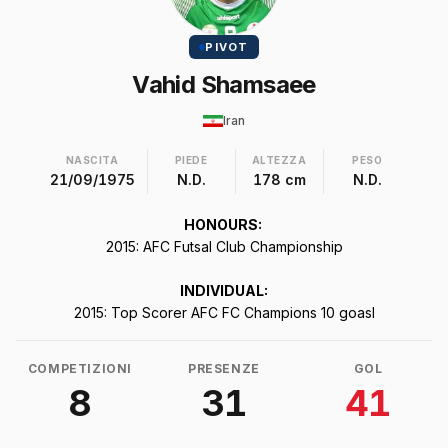
PIVOT
Vahid Shamsaee
Iran
NASCITA
PIEDE
ALTEZZA
PESO
21/09/1975
N.D.
178 cm
N.D.
HONOURS:
2015: AFC Futsal Club Championship
INDIVIDUAL:
2015: Top Scorer AFC FC Champions 10 goasl
COMPETIZIONI
PRESENZE
GOL
8
31
41