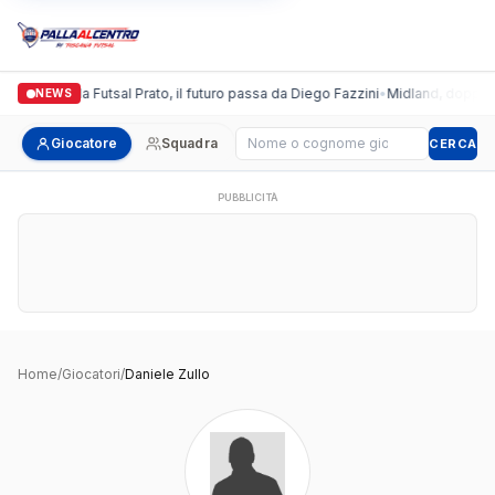
Italgronda Futsal Prato, il futuro passa da Diego Fazzini
•
Midland, doppio c
NEWS
Cerca giocatore
Giocatore
Squadra
CERCA
PUBBLICITÀ
Home
/
Giocatori
/
Daniele Zullo