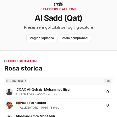
STATISTICHE ALL-TIME
Al Sadd (Qat)
Presenze e gol totali per ogni giocatore
Pagina squadra
Storia campionati
ELENCO GIOCATORI
Rosa storica
GIOCATORE ↑
GOL
.COAC Al–Qubaisi Mohammad Eisa
0
ALLENATORE · -0001 · 4 pres
Paulo Fernandes
0
ALLENATORE · 1965 · 3 pres
Abdelaal Amro Mohssein