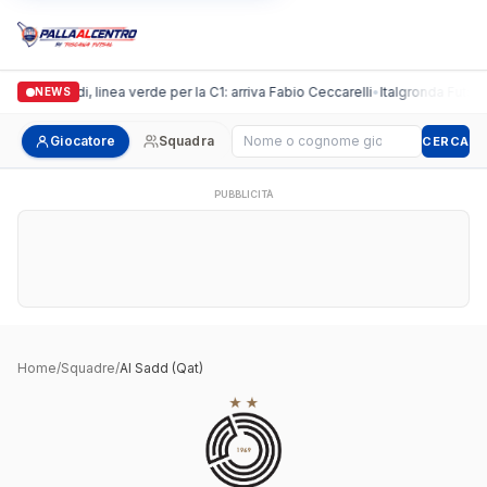
Casalguidi, linea verde per la C1: arriva Fabio Ceccarelli
•
Italgronda Futsal P
NEWS
Cerca giocatore
Giocatore
Squadra
CERCA
PUBBLICITÀ
Home
/
Squadre
/
Al Sadd (Qat)