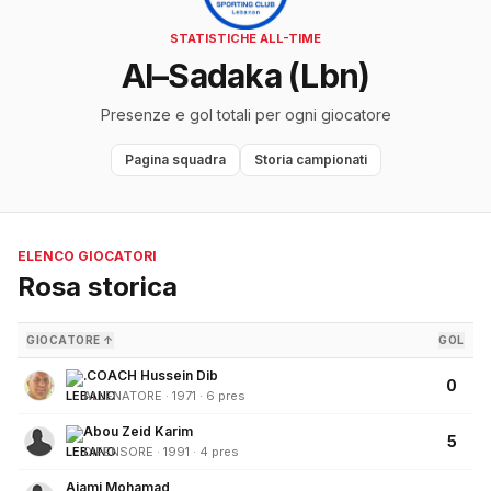
STATISTICHE ALL-TIME
Al–Sadaka (Lbn)
Presenze e gol totali per ogni giocatore
Pagina squadra
Storia campionati
ELENCO GIOCATORI
Rosa storica
GIOCATORE ↑
GOL
.COACH Hussein Dib
0
ALLENATORE · 1971 · 6 pres
Abou Zeid Karim
5
DIFENSORE · 1991 · 4 pres
Ajami Mohamad