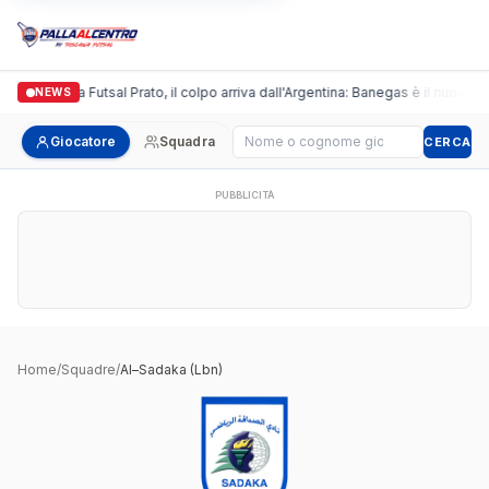
Italgronda Futsal Prato, il colpo arriva dall'Argentina: Banegas è il nuovo l
NEWS
Cerca giocatore
Giocatore
Squadra
CERCA
PUBBLICITÀ
Home
/
Squadre
/
Al–Sadaka (Lbn)