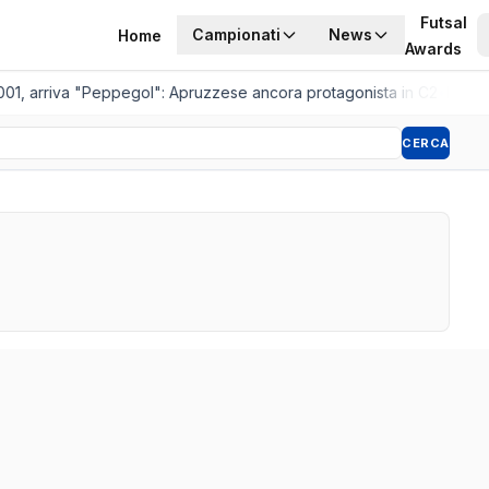
Futsal
Campionati
News
Home
Awards
01, arriva "Peppegol": Apruzzese ancora protagonista in C2
•
Pistoia
CERCA