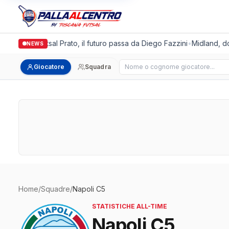
talgronda Futsal Prato, il futuro passa da Diego Fazzini
•
Midland, dopp
NEWS
Cerca giocatore
Giocatore
Squadra
Home
/
Squadre
/
Napoli C5
STATISTICHE ALL-TIME
Napoli C5