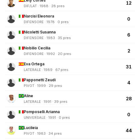
Lety Cortés
12
DIF/LAT · 1988 · 28 pres
Narcisi Eleonora
0
DIFENSORE · 1978 · 0 pres
Nicoletti Susanna
6
DIFENSORE · 1983 · 35 pres
Nobilio Cecilia
2
DIFENSORE · 1992 · 20 pres
Eva Ortega
31
LATERALE · 1989 · 67 pres
Papponetti Zeudi
4
PIVOT · 1999 · 29 pres
Aline
28
LATERALE · 1991 · 39 pres
Pomposelli Arianna
0
UNIVERSALE · 1991 · 0 pres
Lucileia
44
PIVOT · 1983 · 34 pres