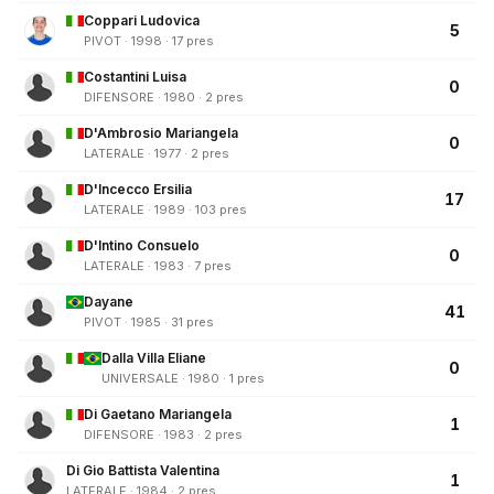
Coppari Ludovica
5
PIVOT · 1998 · 17 pres
Costantini Luisa
0
DIFENSORE · 1980 · 2 pres
D'Ambrosio Mariangela
0
LATERALE · 1977 · 2 pres
D'Incecco Ersilia
17
LATERALE · 1989 · 103 pres
D'Intino Consuelo
0
LATERALE · 1983 · 7 pres
Dayane
41
PIVOT · 1985 · 31 pres
Dalla Villa Eliane
0
UNIVERSALE · 1980 · 1 pres
Di Gaetano Mariangela
1
DIFENSORE · 1983 · 2 pres
Di Gio Battista Valentina
1
LATERALE · 1984 · 2 pres