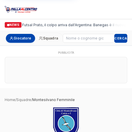
Italgronda Futsal Prato, il colpo arriva dall'Argentina: Banegas è il nuovo lea
NEWS
Cerca giocatore
Giocatore
Squadra
CERCA
PUBBLICITÀ
Home
/
Squadre
/
Montesilvano Femminile