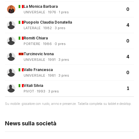
La Monica Barbara
0
UNIVERSALE · 1976 · 1 pres
Puopolo Claudia Donatella
4
LATERALE · 1982 · 3 pres
Romiti Chiara
0
PORTIERE · 1986 · 0 pres
Turcinovic Ivona
4
UNIVERSALE · 1991 · 3 pres
Vallo Francesca
0
UNIVERSALE · 1981 · 3 pres
Vitali Silvia
1
PIVOT · 1993 · 3 pres
Su mobile: giocatore con ruolo, anno e presenze. Tabella completa su tablet e desktop.
News sulla società