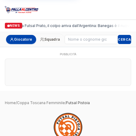
Italgronda Futsal Prato, il colpo arriva dall'Argentina: Banegas è il nuovo le
NEWS
Cerca giocatore
Giocatore
Squadra
CERCA
PUBBLICITÀ
Home
/
Coppa Toscana Femminile
/
Futsal Pistoia