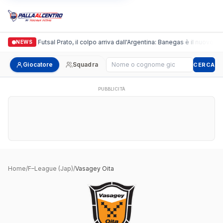
Italgronda Futsal Prato, il colpo arriva dall'Argentina: Banegas è il nuovo le
NEWS
Cerca giocatore
Giocatore
Squadra
CERCA
PUBBLICITÀ
Home
/
F–League (Jap)
/
Vasagey Oita