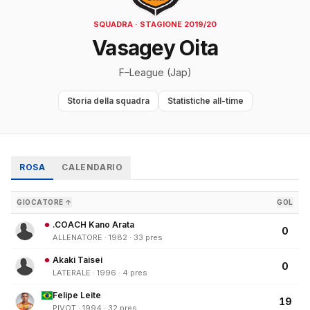
SQUADRA · STAGIONE 2019/20
Vasagey Oita
F–League (Jap)
Storia della squadra
Statistiche all-time
ROSA
CALENDARIO
GIOCATORE ↑
GOL
.COACH Kano Arata
0
ALLENATORE · 1982 · 33 pres
Akaki Taisei
0
LATERALE · 1996 · 4 pres
Felipe Leite
19
PIVOT · 1994 · 32 pres