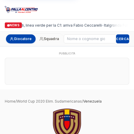
Casalguidi, linea verde per la C1: arriva Fabio Ceccarelli
•
Italgronda Futsal P
NEWS
Cerca giocatore
Giocatore
Squadra
CERCA
PUBBLICITÀ
Home
/
World Cup 2020 Elim. Sudamericanas
/
Venezuela