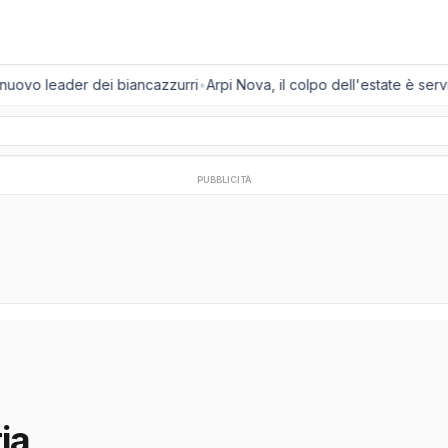
l nuovo leader dei biancazzurri
•
Arpi Nova, il colpo dell'estate è servi
PUBBLICITÀ
ia