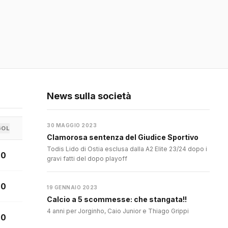
News sulla società
30 MAGGIO 2023
GOL
Clamorosa sentenza del Giudice Sportivo
Todis Lido di Ostia esclusa dalla A2 Elite 23/24 dopo i
0
gravi fatti del dopo playoff
0
19 GENNAIO 2023
Calcio a 5 scommesse: che stangata!!
4 anni per Jorginho, Caio Junior e Thiago Grippi
0