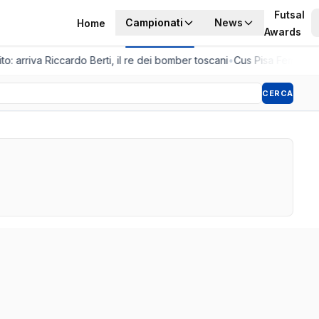
Futsal
Campionati
News
Home
Awards
to: arriva Riccardo Berti, il re dei bomber toscani
•
Cus Pisa Femminile
CERCA