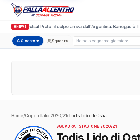
Italgronda Futsal Prato, il colpo arriva dall'Argentina: Banegas è i
NEWS
Cerca giocatore
Giocatore
Squadra
Home
/
Coppa Italia 2020/21
/
Todis Lido di Ostia
SQUADRA · STAGIONE 2020/21
Todis Lido di Ost