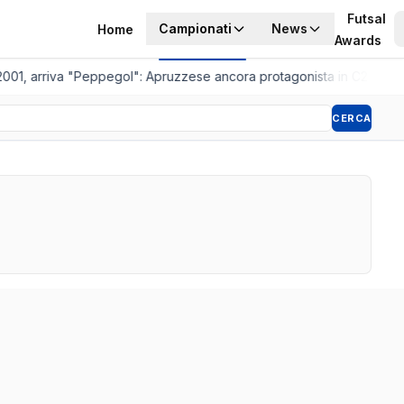
Futsal
Campionati
News
Home
Awards
001, arriva "Peppegol": Apruzzese ancora protagonista in C2
•
Pistoi
CERCA