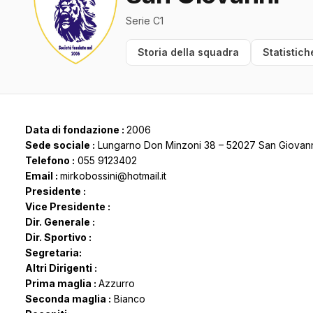
Serie C1
Storia della squadra
Statistich
Data di fondazione :
2006
Sede sociale :
Lungarno Don Minzoni 38 – 52027 San Giovann
Telefono :
055 9123402
Email :
mirkobossini@hotmail.it
Presidente :
Vice Presidente :
Dir. Generale :
Dir. Sportivo :
Segretaria:
Altri Dirigenti :
Prima maglia :
Azzurro
Seconda maglia :
Bianco