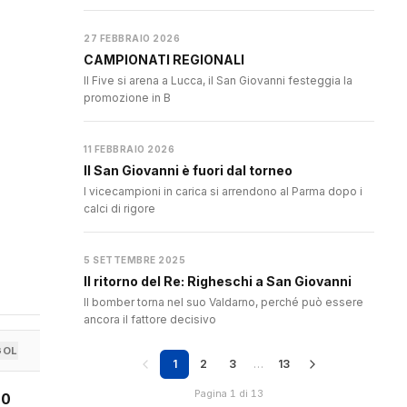
27 FEBBRAIO 2026
CAMPIONATI REGIONALI
Il Five si arena a Lucca, il San Giovanni festeggia la
promozione in B
11 FEBBRAIO 2026
Il San Giovanni è fuori dal torneo
I vicecampioni in carica si arrendono al Parma dopo i
calci di rigore
5 SETTEMBRE 2025
Il ritorno del Re: Righeschi a San Giovanni
Il bomber torna nel suo Valdarno, perché può essere
ancora il fattore decisivo
GOL
1
2
3
…
13
Pagina 1 di 13
0