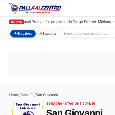
Italgronda Futsal Prato, il futuro passa da Diego Fazzini
•
Midland, do
NEWS
Cerca giocatore
Giocatore
Squadra
Home
/
Serie C1
/
San Giovanni
SQUADRA · STAGIONE 2015/16
San Giovanni