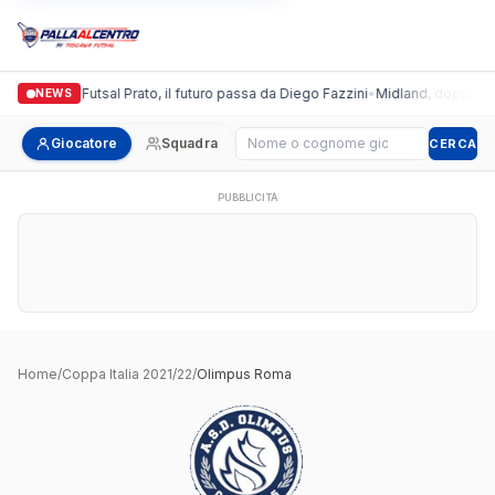
Italgronda Futsal Prato, il futuro passa da Diego Fazzini
•
Midland, doppio col
NEWS
Cerca giocatore
Giocatore
Squadra
CERCA
PUBBLICITÀ
Home
/
Coppa Italia 2021/22
/
Olimpus Roma