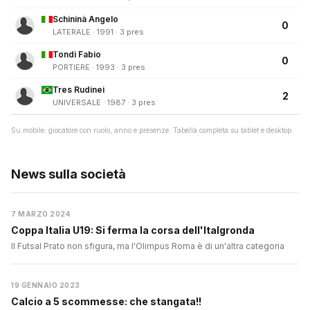
Schininà Angelo
0
LATERALE · 1991 · 3 pres
Tondi Fabio
0
PORTIERE · 1993 · 3 pres
Tres Rudinei
2
UNIVERSALE · 1987 · 3 pres
Su mobile: giocatore con ruolo, anno e presenze. Tabella completa su tablet e desktop.
News sulla società
7 MARZO 2024
Coppa Italia U19: Si ferma la corsa dell'Italgronda
Il Futsal Prato non sfigura, ma l'Olimpus Roma è di un'altra categoria
19 GENNAIO 2023
Calcio a 5 scommesse: che stangata!!