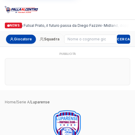
Italgronda Futsal Prato, il futuro passa da Diego Fazzini
•
Midland, doppio co
NEWS
Cerca giocatore
Giocatore
Squadra
CERCA
PUBBLICITÀ
Home
/
Serie A
/
Luparense