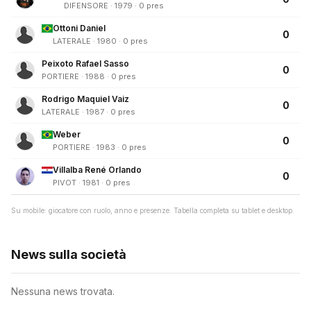
DIFENSORE · 1979 · 0 pres
Ottoni Daniel
0
LATERALE · 1980 · 0 pres
Peixoto Rafael Sasso
0
PORTIERE · 1988 · 0 pres
Rodrigo Maquiel Vaiz
0
LATERALE · 1987 · 0 pres
Weber
0
PORTIERE · 1983 · 0 pres
Villalba René Orlando
0
PIVOT · 1981 · 0 pres
Su mobile: giocatore con ruolo, anno e presenze. Tabella completa su tablet e desktop.
News sulla società
Nessuna news trovata.