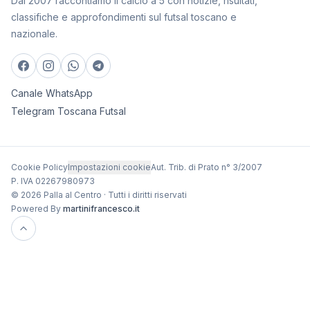
Dal 2007 raccontiamo il calcio a 5 con notizie, risultati,
classifiche e approfondimenti sul futsal toscano e
nazionale.
Canale WhatsApp
Telegram Toscana Futsal
Cookie Policy
Impostazioni cookie
Aut. Trib. di Prato n° 3/2007
P. IVA 02267980973
© 2026 Palla al Centro · Tutti i diritti riservati
Powered By
martinifrancesco.it