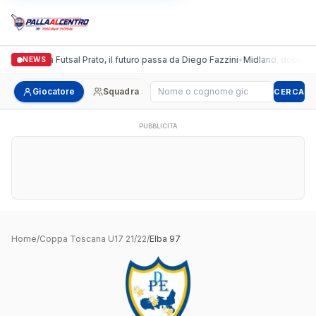
Italgronda Futsal Prato, il futuro passa da Diego Fazzini
•
Midland, doppio co
NEWS
Cerca giocatore
Giocatore
Squadra
CERCA
PUBBLICITÀ
Home
/
Coppa Toscana U17 21/22
/
Elba 97