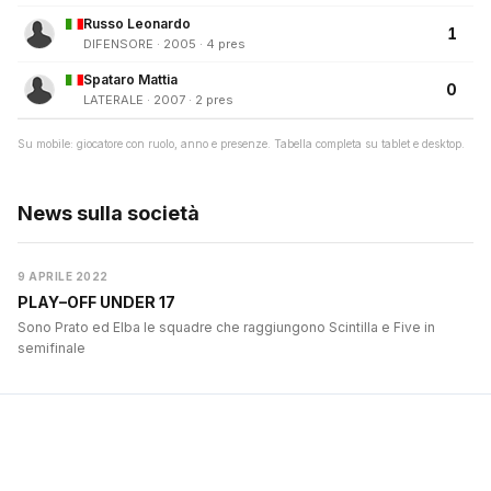
Russo Leonardo
1
DIFENSORE · 2005 · 4 pres
Spataro Mattia
0
LATERALE · 2007 · 2 pres
Su mobile: giocatore con ruolo, anno e presenze. Tabella completa su tablet e desktop.
News sulla società
9 APRILE 2022
PLAY–OFF UNDER 17
Sono Prato ed Elba le squadre che raggiungono Scintilla e Five in
semifinale