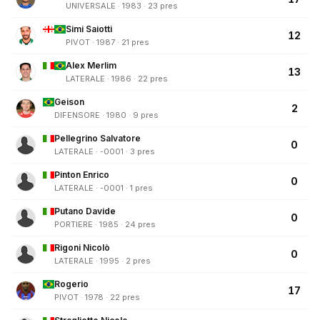
UNIVERSALE · 1983 · 23 pres
Simi Saiotti
12
PIVOT · 1987 · 21 pres
Alex Merlim
13
LATERALE · 1986 · 22 pres
Geison
2
DIFENSORE · 1980 · 9 pres
Pellegrino Salvatore
0
LATERALE · -0001 · 3 pres
Pinton Enrico
0
LATERALE · -0001 · 1 pres
Putano Davide
0
PORTIERE · 1985 · 24 pres
Rigoni Nicolò
0
LATERALE · 1995 · 2 pres
Rogerio
17
PIVOT · 1978 · 22 pres