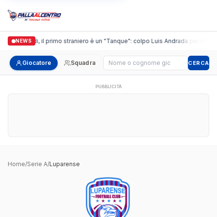
Casalguidi, il primo straniero è un "Tanque": colpo Luis Andrada per il debu
NEWS
Cerca giocatore
Giocatore
Squadra
CERCA
PUBBLICITÀ
Home
/
Serie A
/
Luparense