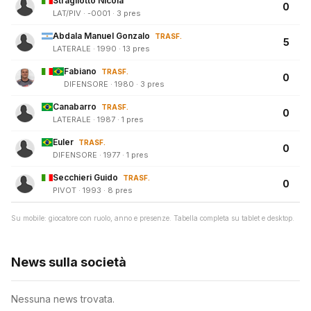
Stragliotto Nicola
0
LAT/PIV · -0001 · 3 pres
Abdala Manuel Gonzalo
TRASF.
5
LATERALE · 1990 · 13 pres
Fabiano
TRASF.
0
DIFENSORE · 1980 · 3 pres
Canabarro
TRASF.
0
LATERALE · 1987 · 1 pres
Euler
TRASF.
0
DIFENSORE · 1977 · 1 pres
Secchieri Guido
TRASF.
0
PIVOT · 1993 · 8 pres
Su mobile: giocatore con ruolo, anno e presenze. Tabella completa su tablet e desktop.
News sulla società
Nessuna news trovata.