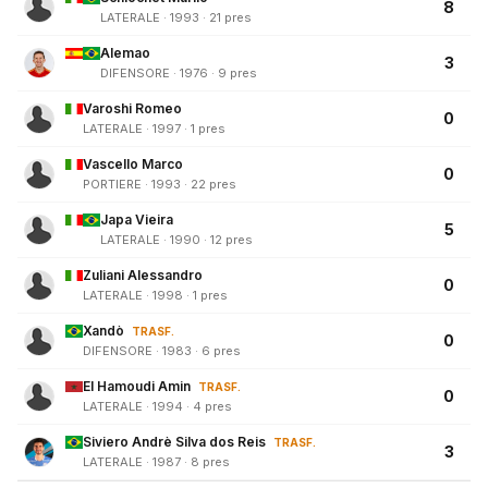
8
LATERALE · 1993 · 21 pres
Alemao
3
DIFENSORE · 1976 · 9 pres
Varoshi Romeo
0
LATERALE · 1997 · 1 pres
Vascello Marco
0
PORTIERE · 1993 · 22 pres
Japa Vieira
5
LATERALE · 1990 · 12 pres
Zuliani Alessandro
0
LATERALE · 1998 · 1 pres
Xandò
TRASF.
0
DIFENSORE · 1983 · 6 pres
El Hamoudi Amin
TRASF.
0
LATERALE · 1994 · 4 pres
Siviero Andrè Silva dos Reis
TRASF.
3
LATERALE · 1987 · 8 pres