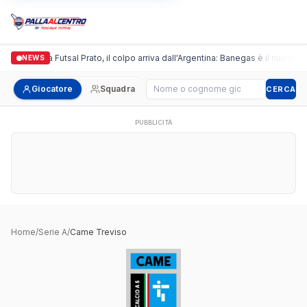
Italgronda Futsal Prato, il colpo arriva dall'Argentina: Banegas è il nuovo le
NEWS
Cerca giocatore
Giocatore
Squadra
CERCA
PUBBLICITÀ
Home
/
Serie A
/
Came Treviso