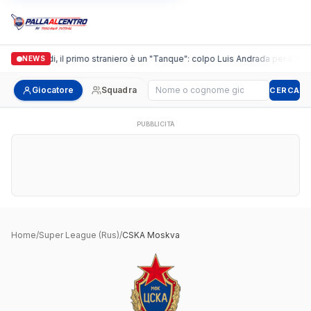
Casalguidi, il primo straniero è un "Tanque": colpo Luis Andrada per il debu
NEWS
Cerca giocatore
Giocatore
Squadra
CERCA
PUBBLICITÀ
Home
/
Super League (Rus)
/
CSKA Moskva