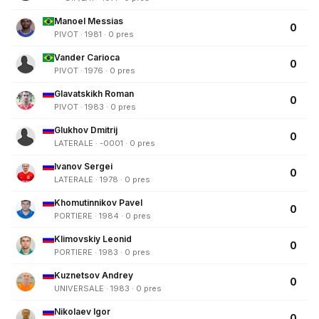
Manoel Messias
0
PIVOT · 1981 · 0 pres
Vander Carioca
0
PIVOT · 1976 · 0 pres
Glavatskikh Roman
0
PIVOT · 1983 · 0 pres
Glukhov Dmitrij
0
LATERALE · -0001 · 0 pres
Ivanov Sergei
0
LATERALE · 1978 · 0 pres
Khomutinnikov Pavel
0
PORTIERE · 1984 · 0 pres
Klimovskiy Leonid
0
PORTIERE · 1983 · 0 pres
Kuznetsov Andrey
0
UNIVERSALE · 1983 · 0 pres
Nikolaev Igor
0