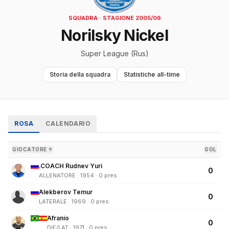
SQUADRA · STAGIONE 2005/06
Norilsky Nickel
Super League (Rus)
Storia della squadra
Statistiche all-time
ROSA
CALENDARIO
GIOCATORE ↑
GOL
.COACH Rudnev Yuri
0
ALLENATORE · 1954 · 0 pres
Alekberov Temur
0
LATERALE · 1969 · 0 pres
Afranio
0
DIF/LAT · 1971 · 0 pres