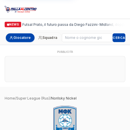
Italgronda Futsal Prato, il futuro passa da Diego Fazzini
•
Midland, doppio col
NEWS
Cerca giocatore
Giocatore
Squadra
CERCA
PUBBLICITÀ
Home
/
Super League (Rus)
/
Norilsky Nickel