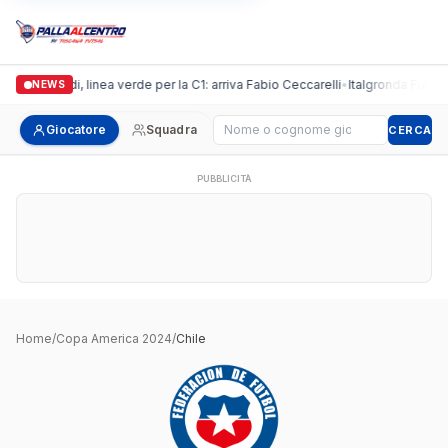
Casalguidi, linea verde per la C1: arriva Fabio Ceccarelli
•
Italgronda Futsal P
NEWS
Cerca giocatore
Giocatore
Squadra
CERCA
PUBBLICITÀ
Home
/
Copa America 2024
/
Chile