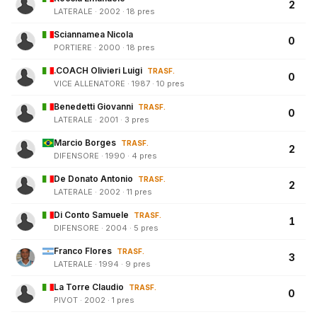
2
LATERALE · 2002 · 18 pres
Sciannamea Nicola
0
PORTIERE · 2000 · 18 pres
.COACH Olivieri Luigi
TRASF.
0
VICE ALLENATORE · 1987 · 10 pres
Benedetti Giovanni
TRASF.
0
LATERALE · 2001 · 3 pres
Marcio Borges
TRASF.
2
DIFENSORE · 1990 · 4 pres
De Donato Antonio
TRASF.
2
LATERALE · 2002 · 11 pres
Di Conto Samuele
TRASF.
1
DIFENSORE · 2004 · 5 pres
Franco Flores
TRASF.
3
LATERALE · 1994 · 9 pres
La Torre Claudio
TRASF.
0
PIVOT · 2002 · 1 pres