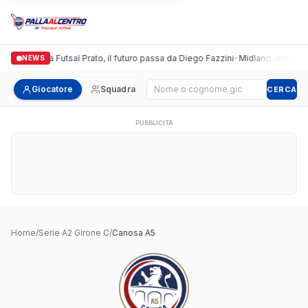
Italgronda Futsal Prato, il futuro passa da Diego Fazzini
•
Midland, doppio co
NEWS
Cerca giocatore
Giocatore
Squadra
CERCA
PUBBLICITÀ
Home
/
Serie A2 Girone C
/
Canosa A5