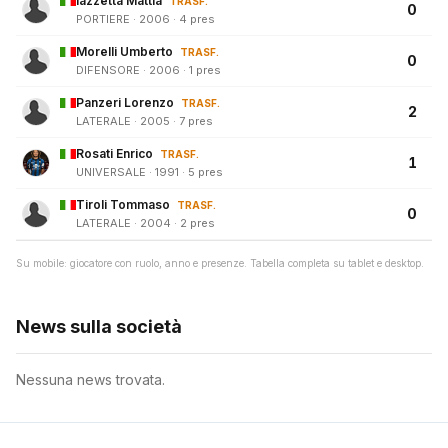
Iazzetta Mattia
TRASF.
0
PORTIERE · 2006 · 4 pres
Morelli Umberto
TRASF.
0
DIFENSORE · 2006 · 1 pres
Panzeri Lorenzo
TRASF.
2
LATERALE · 2005 · 7 pres
Rosati Enrico
TRASF.
1
UNIVERSALE · 1991 · 5 pres
Tiroli Tommaso
TRASF.
0
LATERALE · 2004 · 2 pres
Su mobile: giocatore con ruolo, anno e presenze. Tabella completa su tablet e desktop.
News sulla società
Nessuna news trovata.