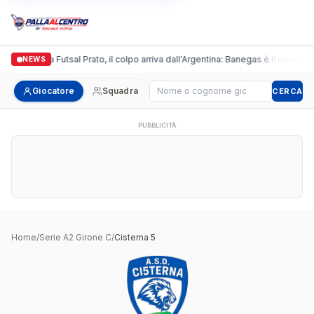
Italgronda Futsal Prato, il colpo arriva dall'Argentina: Banegas è il nuovo l
NEWS
Cerca giocatore
Giocatore
Squadra
CERCA
PUBBLICITÀ
Home
/
Serie A2 Girone C
/
Cisterna 5