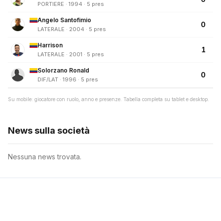
PORTIERE · 1994 · 5 pres
Angelo Santofimio
0
LATERALE · 2004 · 5 pres
Harrison
1
LATERALE · 2001 · 5 pres
Solorzano Ronald
0
DIF/LAT · 1996 · 5 pres
Su mobile: giocatore con ruolo, anno e presenze. Tabella completa su tablet e desktop.
News sulla società
Nessuna news trovata.