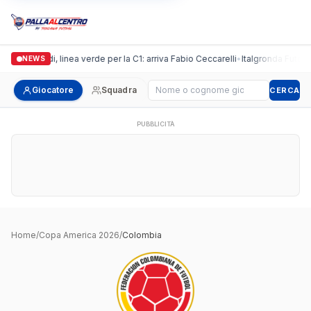
Casalguidi, linea verde per la C1: arriva Fabio Ceccarelli
•
Italgronda Futsal P
NEWS
Cerca giocatore
Giocatore
Squadra
CERCA
PUBBLICITÀ
Home
/
Copa America 2026
/
Colombia