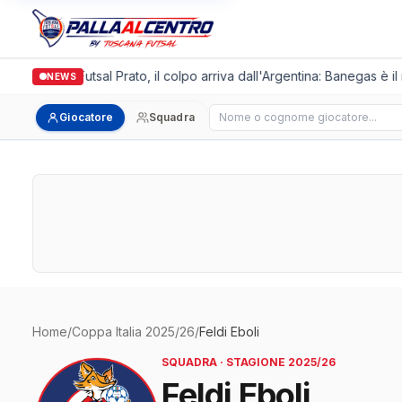
Italgronda Futsal Prato, il colpo arriva dall'Argentina: Banegas è i
NEWS
Cerca giocatore
Giocatore
Squadra
Home
/
Coppa Italia 2025/26
/
Feldi Eboli
SQUADRA · STAGIONE 2025/26
Feldi Eboli