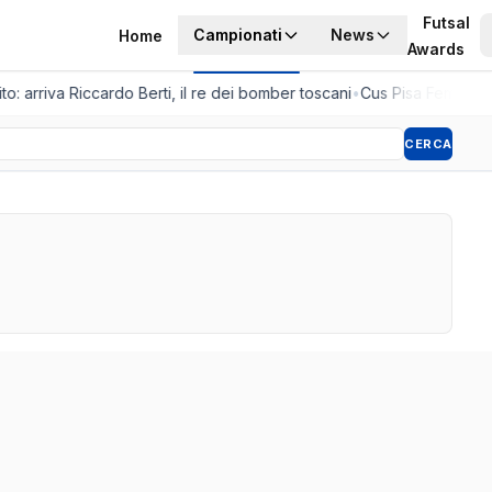
Futsal
Campionati
News
Home
Awards
to: arriva Riccardo Berti, il re dei bomber toscani
•
Cus Pisa Femminile
CERCA