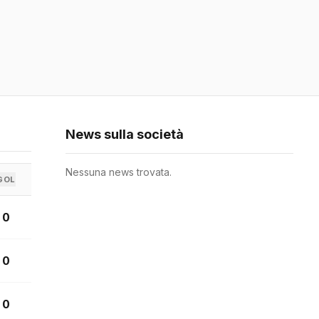
News sulla società
Nessuna news trovata.
GOL
0
0
0