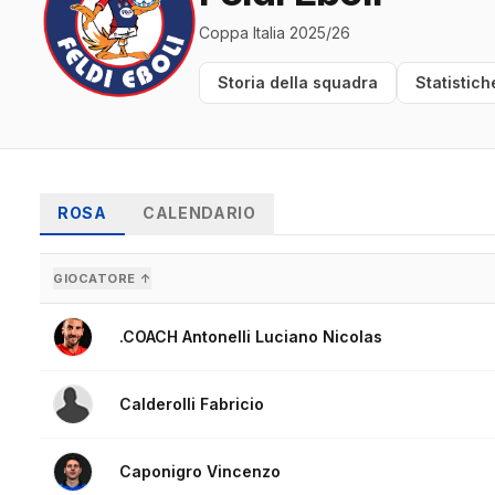
Coppa Italia 2025/26
Storia della squadra
Statistich
ROSA
CALENDARIO
GIOCATORE ↑
.COACH Antonelli Luciano Nicolas
Calderolli Fabricio
Caponigro Vincenzo