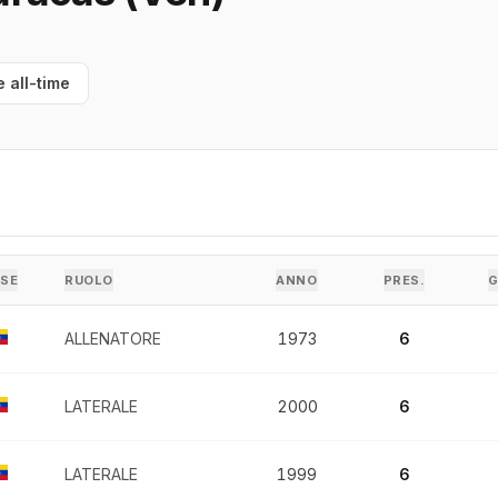
e all-time
ESE
RUOLO
ANNO
PRES.
G
ALLENATORE
1973
6
LATERALE
2000
6
LATERALE
1999
6