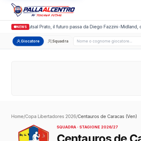
Italgronda Futsal Prato, il futuro passa da Diego Fazzini
•
Midland, d
NEWS
Cerca giocatore
Giocatore
Squadra
Home
/
Copa Libertadores 2026
/
Centauros de Caracas (Ven)
SQUADRA · STAGIONE 2026/27
Centauros de C