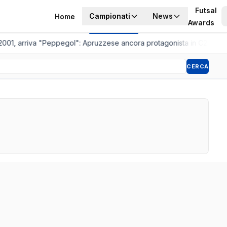
Futsal
Campionati
News
Home
Awards
2001, arriva "Peppegol": Apruzzese ancora protagonista in C2
•
Pisto
CERCA