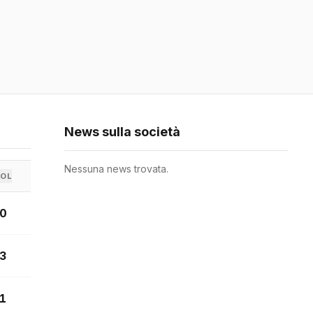
News sulla società
Nessuna news trovata.
OL
0
3
1