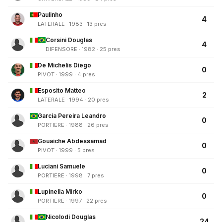
Paulinho
4
LATERALE · 1983 · 13 pres
Corsini Douglas
4
DIFENSORE · 1982 · 25 pres
De Michelis Diego
0
PIVOT · 1999 · 4 pres
Esposito Matteo
2
LATERALE · 1994 · 20 pres
Garcia Pereira Leandro
0
PORTIERE · 1988 · 26 pres
Gouaiche Abdessamad
0
PIVOT · 1999 · 5 pres
Luciani Samuele
0
PORTIERE · 1998 · 7 pres
Lupinella Mirko
0
PORTIERE · 1997 · 22 pres
Nicolodi Douglas
24