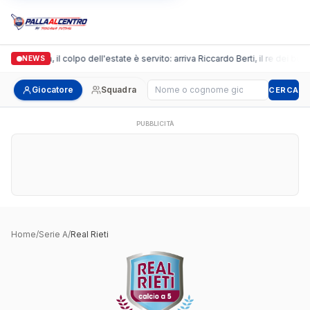
Arpi Nova, il colpo dell'estate è servito: arriva Riccardo Berti, il re dei bom
NEWS
Cerca giocatore
Giocatore
Squadra
CERCA
PUBBLICITÀ
Home
/
Serie A
/
Real Rieti