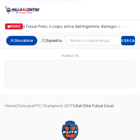
Italgronda Futsal Prato, il colpo arriva dall'Argentina: Banegas è il nuovo l
NEWS
Cerca giocatore
Giocatore
Squadra
CERCA
PUBBLICITÀ
Home
/
Concacaf FC Champions 2017
/
Utah Elite Futsal (Usa)