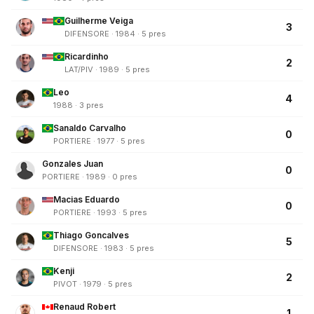
Guilherme Veiga
3
DIFENSORE · 1984 · 5 pres
Ricardinho
2
LAT/PIV · 1989 · 5 pres
Leo
4
1988 · 3 pres
Sanaldo Carvalho
0
PORTIERE · 1977 · 5 pres
Gonzales Juan
0
PORTIERE · 1989 · 0 pres
Macias Eduardo
0
PORTIERE · 1993 · 5 pres
Thiago Goncalves
5
DIFENSORE · 1983 · 5 pres
Kenji
2
PIVOT · 1979 · 5 pres
Renaud Robert
1