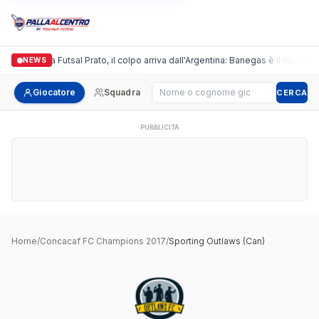
Italgronda Futsal Prato, il colpo arriva dall'Argentina: Banegas è il nuovo l
NEWS
Cerca giocatore
Giocatore
Squadra
CERCA
PUBBLICITÀ
Home
/
Concacaf FC Champions 2017
/
Sporting Outlaws (Can)