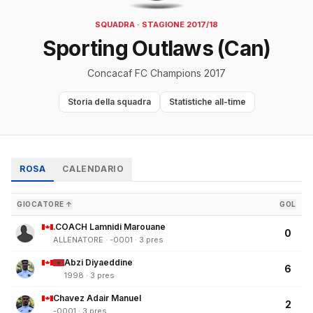
SQUADRA · STAGIONE 2017/18
Sporting Outlaws (Can)
Concacaf FC Champions 2017
Storia della squadra
Statistiche all-time
ROSA
CALENDARIO
GIOCATORE ↑
GOL
.COACH Lamnidi Marouane
0
ALLENATORE · -0001 · 3 pres
Abzi Diyaeddine
6
1998 · 3 pres
Chavez Adair Manuel
2
-0001 · 3 pres