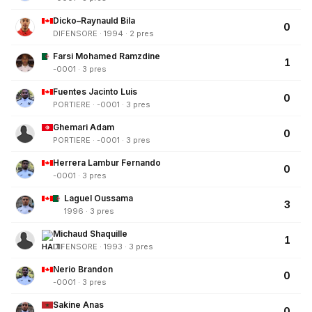
Dicko–Raynauld Bila
0
DIFENSORE · 1994 · 2 pres
Farsi Mohamed Ramzdine
1
-0001 · 3 pres
Fuentes Jacinto Luis
0
PORTIERE · -0001 · 3 pres
Ghemari Adam
0
PORTIERE · -0001 · 3 pres
Herrera Lambur Fernando
0
-0001 · 3 pres
Laguel Oussama
3
1996 · 3 pres
Michaud Shaquille
1
DIFENSORE · 1993 · 3 pres
Nerio Brandon
0
-0001 · 3 pres
Sakine Anas
0