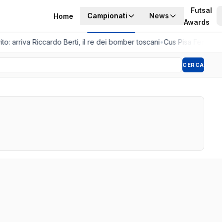
Futsal
Campionati
News
Home
Awards
to: arriva Riccardo Berti, il re dei bomber toscani
•
Cus Pisa Femminile
CERCA