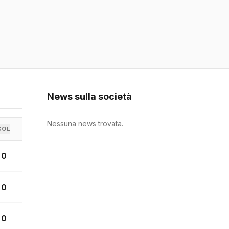
News sulla società
Nessuna news trovata.
GOL
0
0
0