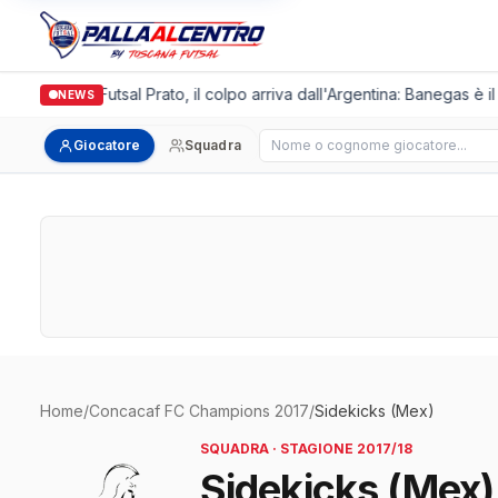
Italgronda Futsal Prato, il colpo arriva dall'Argentina: Banegas è i
NEWS
Cerca giocatore
Giocatore
Squadra
Home
/
Concacaf FC Champions 2017
/
Sidekicks (Mex)
SQUADRA · STAGIONE 2017/18
Sidekicks (Mex)