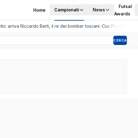
Futsal
Campionati
News
Home
Awards
to: arriva Riccardo Berti, il re dei bomber toscani
•
Cus Pisa Femminile
CERCA