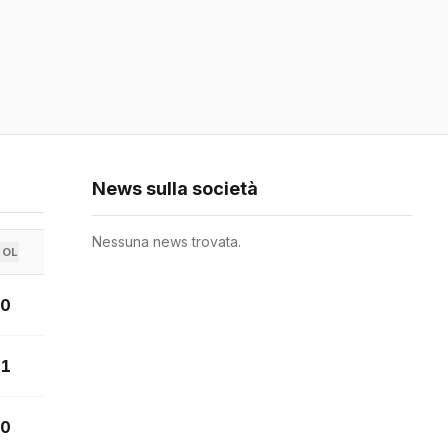
News sulla società
Nessuna news trovata.
GOL
0
1
0