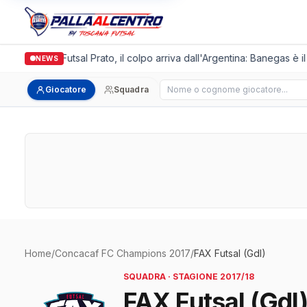
Italgronda Futsal Prato, il colpo arriva dall'Argentina: Banegas è i
NEWS
Cerca giocatore
Giocatore
Squadra
Home
/
Concacaf FC Champions 2017
/
FAX Futsal (Gdl)
SQUADRA · STAGIONE 2017/18
FAX Futsal (Gdl