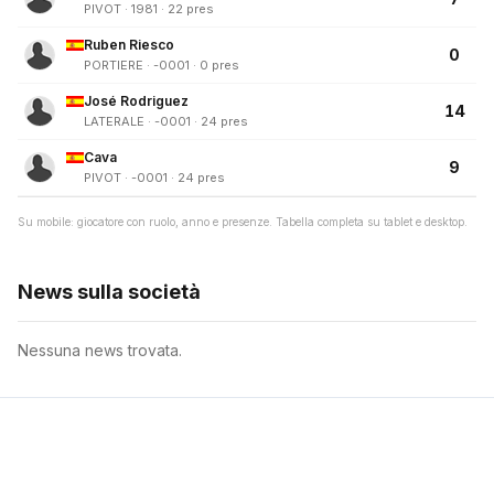
PIVOT · 1981 · 22 pres
Ruben Riesco
0
PORTIERE · -0001 · 0 pres
José Rodriguez
14
LATERALE · -0001 · 24 pres
Cava
9
PIVOT · -0001 · 24 pres
Su mobile: giocatore con ruolo, anno e presenze. Tabella completa su tablet e desktop.
News sulla società
Nessuna news trovata.