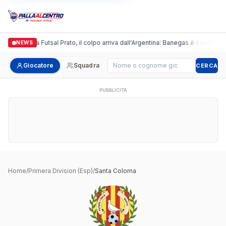
Italgronda Futsal Prato, il colpo arriva dall'Argentina: Banegas è il nuovo l
NEWS
Cerca giocatore
Giocatore
Squadra
CERCA
PUBBLICITÀ
Home
/
Primera Division (Esp)
/
Santa Coloma