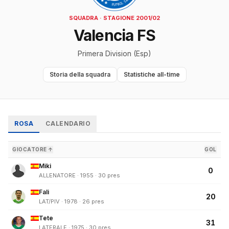
SQUADRA · STAGIONE 2001/02
Valencia FS
Primera Division (Esp)
Storia della squadra
Statistiche all-time
ROSA
CALENDARIO
GIOCATORE ↑
GOL
Miki
0
ALLENATORE · 1955 · 30 pres
Fali
20
LAT/PIV · 1978 · 26 pres
Tete
31
LATERALE · 1975 · 30 pres