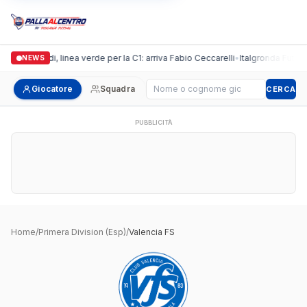
Casalguidi, linea verde per la C1: arriva Fabio Ceccarelli
•
Italgronda Futsal 
NEWS
Cerca giocatore
Giocatore
Squadra
CERCA
PUBBLICITÀ
Home
/
Primera Division (Esp)
/
Valencia FS