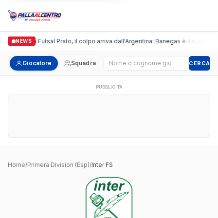
Italgronda Futsal Prato, il colpo arriva dall'Argentina: Banegas è il nuovo le
NEWS
Cerca giocatore
Giocatore
Squadra
CERCA
PUBBLICITÀ
Home
/
Primera Division (Esp)
/
Inter FS