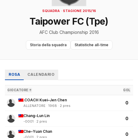
SQUADRA · STAGIONE 2015/16
Taipower FC (Tpe)
AFC Club Championship 2016
Storia della squadra
Statistiche all-time
ROSA
CALENDARIO
GIOCATORE ↑
GOL
.COACH Kuei–Jen Chen
0
ALLENATORE · 1968 · 2 pres
Chang–Lun Lin
0
-0001 · 2 pres
Che–Yuan Chan
0
-0001 · 2 pres