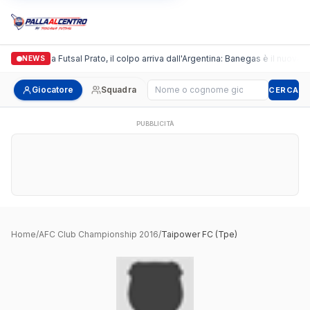
Italgronda Futsal Prato, il colpo arriva dall'Argentina: Banegas è il nuovo l
NEWS
Cerca giocatore
Giocatore
Squadra
CERCA
PUBBLICITÀ
Home
/
AFC Club Championship 2016
/
Taipower FC (Tpe)