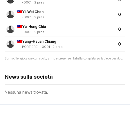
-0001 · 2 pres
Yi–Wei Chen
0
-0001 · 2 pres
Yu–Hung Chiu
0
-0001 · 2 pres
Yung–Hsuan Chiang
0
PORTIERE · -0001 · 2 pres
Su mobile: giocatore con ruolo, anno e presenze. Tabella completa su tablet e desktop.
News sulla società
Nessuna news trovata.