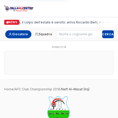
Arpi Nova, il colpo dell'estate è servito: arriva Riccardo Berti, il re dei bo
NEWS
Cerca giocatore
Giocatore
Squadra
CERCA
PUBBLICITÀ
Home
/
AFC Club Championship 2016
/
Naft Al–Wasat (Irq)