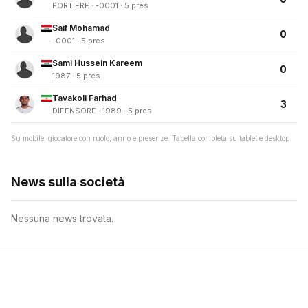
PORTIERE · -0001 · 5 pres
Saif Mohamad
0
-0001 · 5 pres
Sami Hussein Kareem
0
1987 · 5 pres
Tavakoli Farhad
3
DIFENSORE · 1989 · 5 pres
Su mobile: giocatore con ruolo, anno e presenze. Tabella completa su tablet e desktop.
News sulla società
Nessuna news trovata.