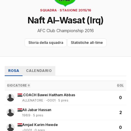
SQUADRA · STAGIONE 2015/16
Naft Al–Wasat (Irq)
AFC Club Championship 2016
Storia della squadra
Statistiche all-time
ROSA
CALENDARIO
GIOCATORE ↑
GOL
.COACH Bawei Haitham Abbas
0
ALLENATORE · -0001 · 5 pres
Ali Jabar Hassan
2
1989 · 5 pres
Amjad Karim Hwede
0
-0001 · 0 pres