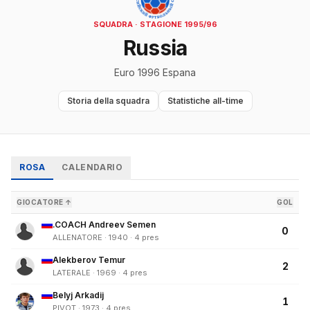
SQUADRA · STAGIONE 1995/96
Russia
Euro 1996 Espana
Storia della squadra
Statistiche all-time
ROSA
CALENDARIO
GIOCATORE ↑
GOL
.COACH Andreev Semen
0
ALLENATORE · 1940 · 4 pres
Alekberov Temur
2
LATERALE · 1969 · 4 pres
Belyj Arkadij
1
PIVOT · 1973 · 4 pres