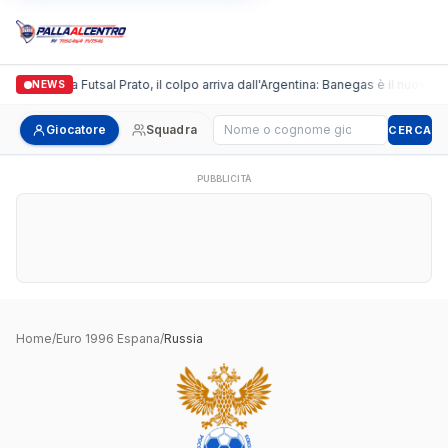
Italgronda Futsal Prato, il colpo arriva dall'Argentina: Banegas è il nuovo l
NEWS
Cerca giocatore
Giocatore
Squadra
CERCA
PUBBLICITÀ
Home
/
Euro 1996 Espana
/
Russia