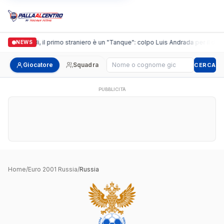
Casalguidi, il primo straniero è un "Tanque": colpo Luis Andrada per il debu
NEWS
Cerca giocatore
Giocatore
Squadra
CERCA
PUBBLICITÀ
Home
/
Euro 2001 Russia
/
Russia