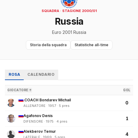
SQUADRA · STAGIONE 2000/01
Russia
Euro 2001 Russia
Storia della squadra
Statistiche all-time
ROSA
CALENDARIO
GIOCATORE ↑
GOL
.COACH Bondarev Michail
0
ALLENATORE · 1957 · 5 pres
Agafonov Denis
1
DIFENSORE · 1975 · 4 pres
Alekberov Temur
4
LATERALE · 1969 · 5 pres