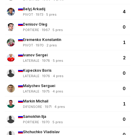
Belyj Arkadij
4
PIVOT · 1973 · 5 pres
Denisov Oleg
0
PORTIERE · 1967 · 5 pres
Eremenko Konstantin
1
PIVOT · 1970 · 2 pres
Ivanov Sergei
2
LATERALE · 1978 · 5 pres
Kupeckov Boris
0
LATERALE · 1976 · 4 pres
Malychev Serguei
0
LATERALE · 1975 · 4 pres
Markin Michail
1
DIFENSORE · 1971 · 4 pres
Samokhin Ilja
0
PORTIERE · 1970 · 5 pres
Shchuchko Vladislav
0