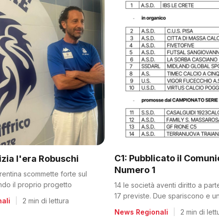
C1: Pubblicato il Comun
nizia l'era Robuschi
Numero 1
orentina scommette forte sul
ando il proprio progetto
14 le società aventi diritto a par
17 previste. Due spariscono e un
ali
|
2 min di lettura
dalla C2
News Regionali
|
2 min di lett