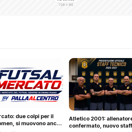
728 × 90
cato: due colpi per il
Atletico 2001: allenator
omen, si muovono anche
confermato, nuovo staff
 del regionale