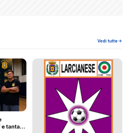
Vedi tutte
e
 e tanta