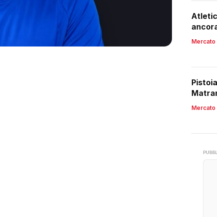
Atleti
ancora
Mercato
Pistoi
Matran
Mercato
PUBBL