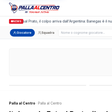
lgronda Futsal Prato, il colpo arriva dall'Argentina: Banegas è il nuo
NEWS
Cerca giocatore
Giocatore
Squadra
Campionati nazionali
Campionati 
Palla al Centro
· Palla al Centro