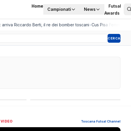
Home
Futsal
Campionati
News
Awards
rriva Riccardo Berti, il re dei bomber toscani
•
Cus Pisa Femminile, la 
CERCA
Competizioni internazionali
 VIDEO
Toscana Futsal Channel