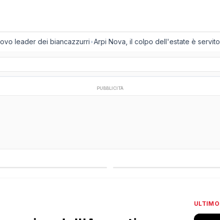
vo leader dei biancazzurri
•
Arpi Nova, il colpo dell'estate è servito: a
PUBBLICITÀ
regionali
Campionati esteri
ULTIMO