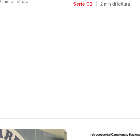
voglia di riscatto dopo l
2 min di lettura
Serie C2
|
2 min di lettura
retrocessione