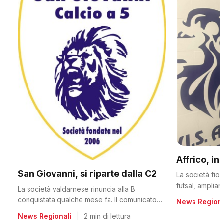
Affrico, i
San Giovanni, si riparte dalla C2
La società fi
futsal, ampli
La società valdarnese rinuncia alla B
conquistata qualche mese fa. Il comunicato
News Region
del club
News Regionali
|
2 min di lettura