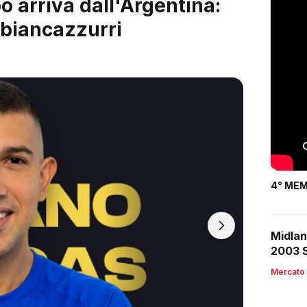
 è servito: arriva Riccardo
4° MEM
Midlan
2003 S
Mercato