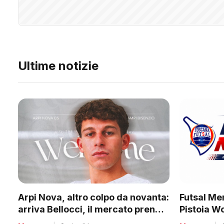
Ultime notizie
Futsal Mer
Arpi Nova, altro colpo da novanta:
Pistoia W
arriva Bellocci, il mercato prende
tanti club
quota