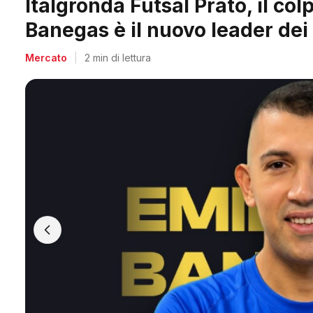
Arpi Nova, il colpo dell'estate
Berti, il re dei bomber toscani
Mercato
|
2 min di lettura