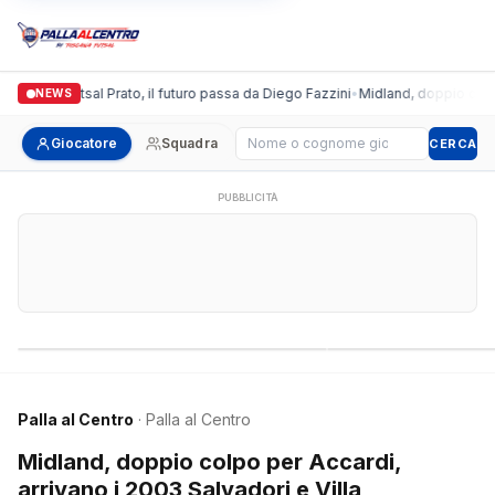
ronda Futsal Prato, il futuro passa da Diego Fazzini
•
Midland, doppio colpo per 
NEWS
Cerca giocatore
Giocatore
Squadra
CERCA
PUBBLICITÀ
Campionati nazionali
Campionati regional
Palla al Centro
· Palla al Centro
Midland, doppio colpo per Accardi,
arrivano i 2003 Salvadori e Villa