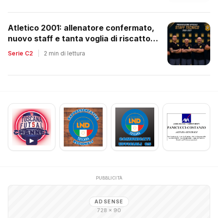
Atletico 2001: allenatore confermato,
nuovo staff e tanta voglia di riscatto
dopo la retrocessione
Serie C2
|
2 min di lettura
PUBBLICITÀ
ADSENSE
728 × 90