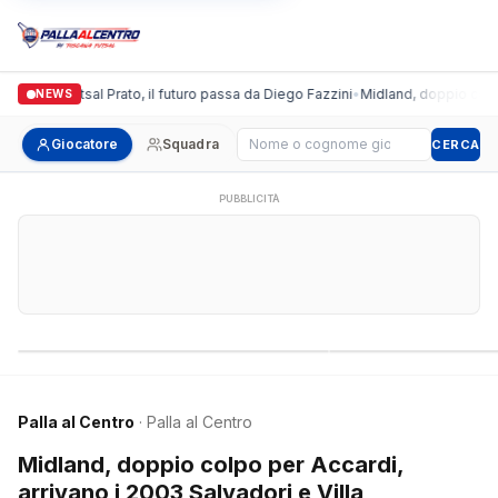
ronda Futsal Prato, il futuro passa da Diego Fazzini
•
Midland, doppio colpo per 
NEWS
Cerca giocatore
Giocatore
Squadra
CERCA
PUBBLICITÀ
Campionati nazionali
Campionati regional
Palla al Centro
· Palla al Centro
Midland, doppio colpo per Accardi,
arrivano i 2003 Salvadori e Villa