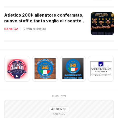
Atletico 2001: allenatore confermato,
nuovo staff e tanta voglia di riscatto
dopo la retrocessione
Serie C2
|
2 min di lettura
PUBBLICITÀ
ADSENSE
728 × 90